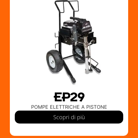
EP29
OMPE ELETTRICHE A PISTONE
POMPE E
Scopri di più