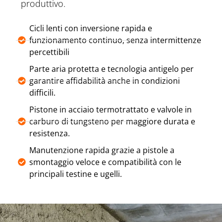
produttivo.
Cicli lenti con inversione rapida e
funzionamento continuo, senza intermittenze
percettibili
Parte aria protetta e tecnologia antigelo per
garantire affidabilità anche in condizioni
difficili.
Pistone in acciaio termotrattato e valvole in
carburo di tungsteno per maggiore durata e
resistenza.
Manutenzione rapida grazie a pistole a
smontaggio veloce e compatibilità con le
principali testine e ugelli.